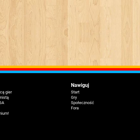
Nawiguj
ą gier
Start
mistą
Gry
GA
Społeczność
Fora
mium!