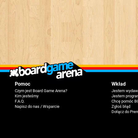
Pomoc
Wkład
Czym jest Board Game Arena?
Jestem wydawc
Kim jesteśmy
Jestem progra
F.A.Q.
Chcę pomóc B
Napisz do nas / Wsparcie
Zgłoś błąd
Dołącz do Pre