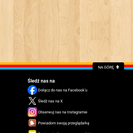
NA GÓRĘ
Śledź nas na
Dołącz do nas na Facebook'u
Śledź nas na X
Obserwuj nas na Instagramie
Powiadom swoją przeglądarkę