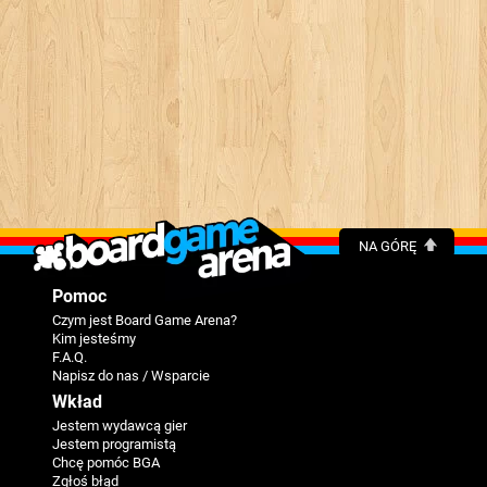
NA GÓRĘ
Pomoc
Czym jest Board Game Arena?
Kim jesteśmy
F.A.Q.
Napisz do nas / Wsparcie
Wkład
Jestem wydawcą gier
Jestem programistą
Chcę pomóc BGA
Zgłoś błąd