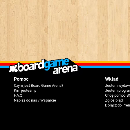
Pomoc
Wkład
Czym jest Board Game Arena?
Jestem wydawc
Kim jesteśmy
Jestem progra
F.A.Q.
Chcę pomóc B
Napisz do nas / Wsparcie
Zgłoś błąd
Dołącz do Pre