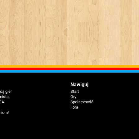
Nawiguj
ą gier
Start
mistą
Gry
GA
Społeczność
Fora
mium!