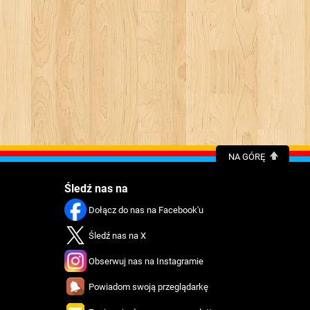
NA GÓRĘ
Śledź nas na
Dołącz do nas na Facebook'u
Śledź nas na X
Obserwuj nas na Instagramie
Powiadom swoją przeglądarkę