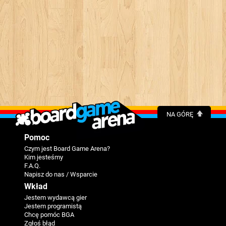
NA GÓRĘ
Pomoc
Czym jest Board Game Arena?
Kim jesteśmy
F.A.Q.
Napisz do nas / Wsparcie
Wkład
Jestem wydawcą gier
Jestem programistą
Chcę pomóc BGA
Zgłoś błąd