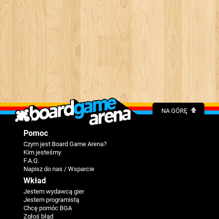
NA GÓRĘ
Pomoc
Czym jest Board Game Arena?
Kim jesteśmy
F.A.Q.
Napisz do nas / Wsparcie
Wkład
Jestem wydawcą gier
Jestem programistą
Chcę pomóc BGA
Zgłoś błąd