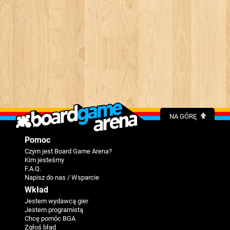
NA GÓRĘ
Pomoc
Czym jest Board Game Arena?
Kim jesteśmy
F.A.Q.
Napisz do nas / Wsparcie
Wkład
Jestem wydawcą gier
Jestem programistą
Chcę pomóc BGA
Zgłoś błąd