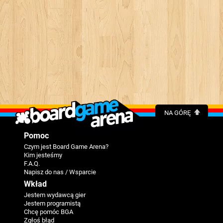
NA GÓRĘ
Pomoc
Czym jest Board Game Arena?
Kim jesteśmy
F.A.Q.
Napisz do nas / Wsparcie
Wkład
Jestem wydawcą gier
Jestem programistą
Chcę pomóc BGA
Zgłoś błąd