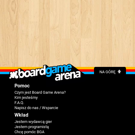
NA GÓRĘ
Pomoc
Czym jest Board Game Arena?
Kim jesteśmy
F.A.Q.
Napisz do nas / Wsparcie
Wkład
Jestem wydawcą gier
Jestem programistą
Chcę pomóc BGA