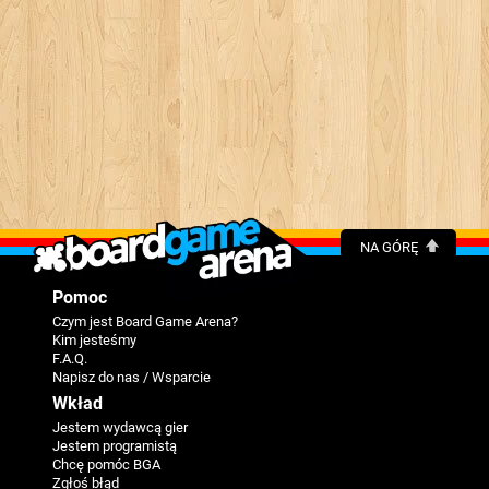
NA GÓRĘ
Pomoc
Czym jest Board Game Arena?
Kim jesteśmy
F.A.Q.
Napisz do nas / Wsparcie
Wkład
Jestem wydawcą gier
Jestem programistą
Chcę pomóc BGA
Zgłoś błąd