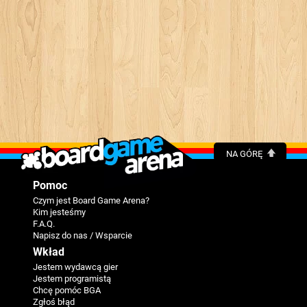
NA GÓRĘ
Pomoc
Czym jest Board Game Arena?
Kim jesteśmy
F.A.Q.
Napisz do nas / Wsparcie
Wkład
Jestem wydawcą gier
Jestem programistą
Chcę pomóc BGA
Zgłoś błąd