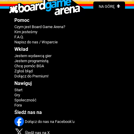
NA GÓRĘ
Pomoc
Czym jest Board Game Arena?
Kim jesteśmy
F.A.Q.
Napisz do nas / Wsparcie
Wkład
Jestem wydawcą gier
Jestem programistą
Chcę pomóc BGA
Zgłoś błąd
Dołącz do Premium!
Nawiguj
Start
Gry
Społeczność
Fora
Śledź nas na
Dołącz do nas na Facebook'u
Śledź nas na X