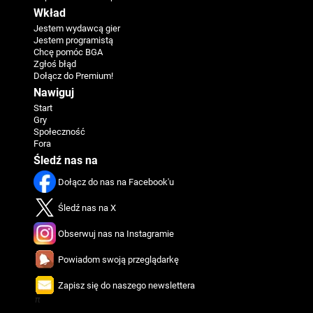
Wkład
Jestem wydawcą gier
Jestem programistą
Chcę pomóc BGA
Zgłoś błąd
Dołącz do Premium!
Nawiguj
Start
Gry
Społeczność
Fora
Śledź nas na
Dołącz do nas na Facebook'u
Śledź nas na X
Obserwuj nas na Instagramie
Powiadom swoją przeglądarkę
Zapisz się do naszego newslettera
π