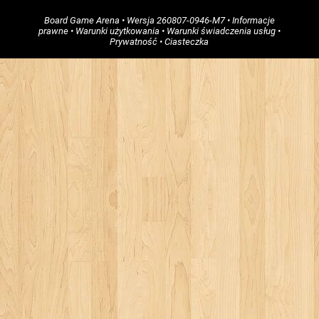
Board Game Arena
• Wersja
260807-0946-M7
•
Informacje
prawne
•
Warunki użytkowania
•
Warunki świadczenia usług
•
Prywatność
•
Ciasteczka