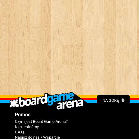
NA GÓRĘ
Pomoc
Czym jest Board Game Arena?
Kim jesteśmy
F.A.Q.
Napisz do nas / Wsparcie