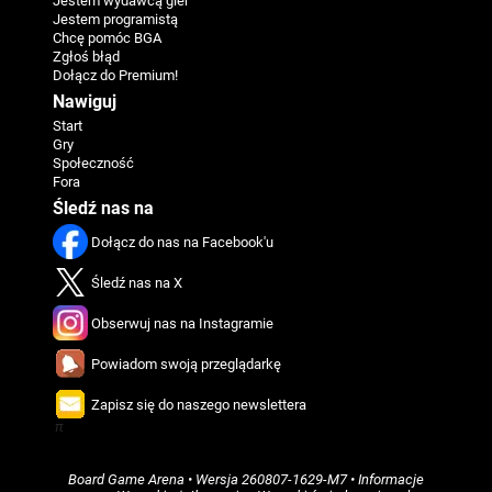
Jestem wydawcą gier
Jestem programistą
Chcę pomóc BGA
Zgłoś błąd
Dołącz do Premium!
Nawiguj
Start
Gry
Społeczność
Fora
Śledź nas na
Dołącz do nas na Facebook'u
Śledź nas na X
Obserwuj nas na Instagramie
Powiadom swoją przeglądarkę
Zapisz się do naszego newslettera
π
Board Game Arena
• Wersja
260807-1629-M7
•
Informacje