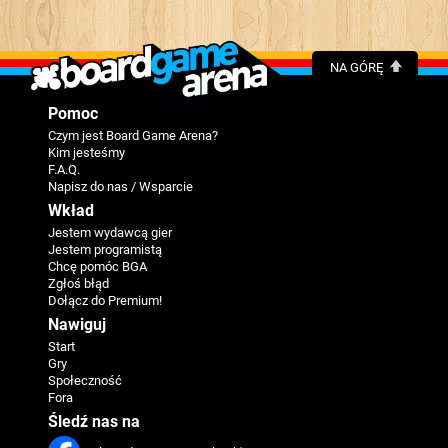
NA GÓRĘ
Pomoc
Czym jest Board Game Arena?
Kim jesteśmy
F.A.Q.
Napisz do nas / Wsparcie
Wkład
Jestem wydawcą gier
Jestem programistą
Chcę pomóc BGA
Zgłoś błąd
Dołącz do Premium!
Nawiguj
Start
Gry
Społeczność
Fora
Śledź nas na