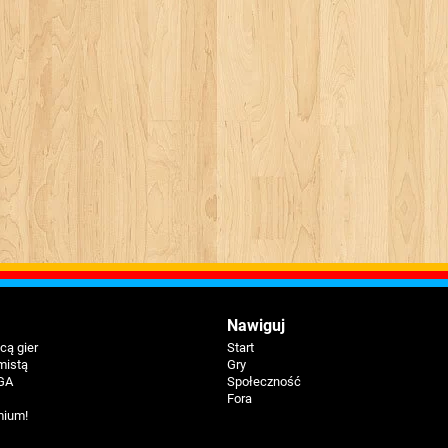
Nawiguj
ą gier
Start
mistą
Gry
GA
Społeczność
Fora
mium!