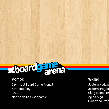
Pomoc
Wkład
Czym jest Board Game Arena?
Jestem wydawc
Kim jesteśmy
Jestem progra
F.A.Q.
Chcę pomóc B
Napisz do nas / Wsparcie
Zgłoś błąd
Dołącz do Pre