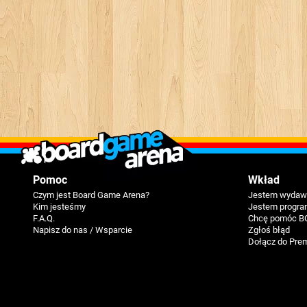
Pomoc
Wkład
Czym jest Board Game Arena?
Jestem wydawc
Kim jesteśmy
Jestem progra
F.A.Q.
Chcę pomóc B
Napisz do nas / Wsparcie
Zgłoś błąd
Dołącz do Pre