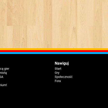
Nawiguj
ą gier
Start
mistą
Gry
GA
Społeczność
Fora
mium!