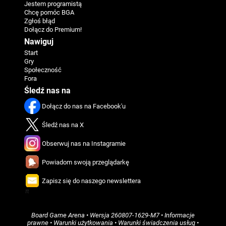
Jestem programistą
Chcę pomóc BGA
Zgłoś błąd
Dołącz do Premium!
Nawiguj
Start
Gry
Społeczność
Fora
Śledź nas na
Dołącz do nas na Facebook'u
Śledź nas na X
Obserwuj nas na Instagramie
Powiadom swoją przeglądarkę
Zapisz się do naszego newslettera
π
Board Game Arena
• Wersja
260807-1629-M7
•
Informacje
prawne
•
Warunki użytkowania
•
Warunki świadczenia usług
•