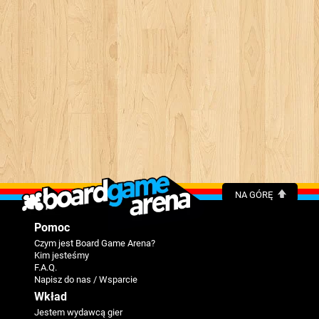
NA GÓRĘ
Pomoc
Czym jest Board Game Arena?
Kim jesteśmy
F.A.Q.
Napisz do nas / Wsparcie
Wkład
Jestem wydawcą gier