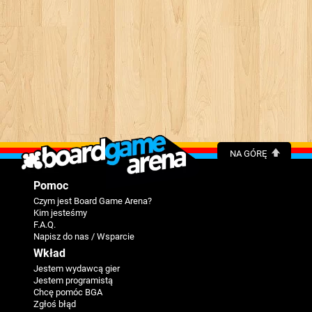
NA GÓRĘ
Pomoc
Czym jest Board Game Arena?
Kim jesteśmy
F.A.Q.
Napisz do nas / Wsparcie
Wkład
Jestem wydawcą gier
Jestem programistą
Chcę pomóc BGA
Zgłoś błąd