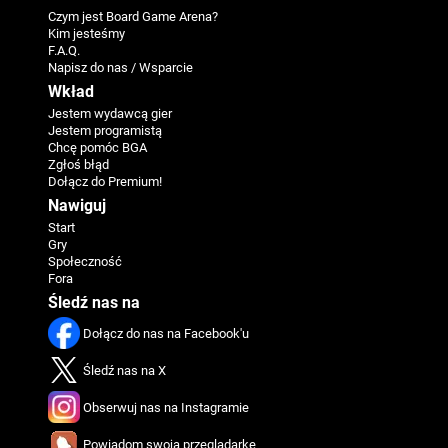
Czym jest Board Game Arena?
Kim jesteśmy
F.A.Q.
Napisz do nas / Wsparcie
Wkład
Jestem wydawcą gier
Jestem programistą
Chcę pomóc BGA
Zgłoś błąd
Dołącz do Premium!
Nawiguj
Start
Gry
Społeczność
Fora
Śledź nas na
Dołącz do nas na Facebook'u
Śledź nas na X
Obserwuj nas na Instagramie
Powiadom swoją przeglądarkę